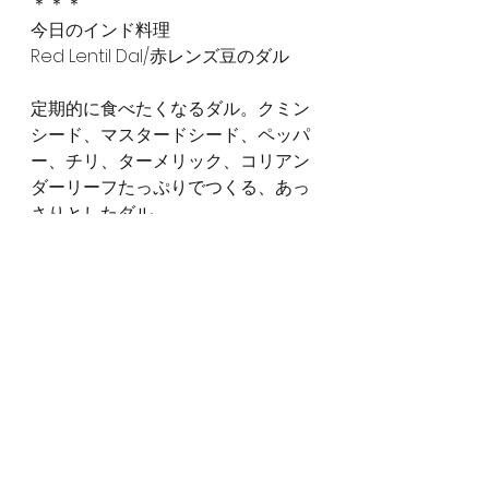
＊＊＊
今日のインド料理
Red Lentil Dal/赤レンズ豆のダル
定期的に食べたくなるダル。クミン
シード、マスタードシード、ペッパ
ー、チリ、ターメリック、コリアン
ダーリーフたっぷりでつくる、あっ
さりとしたダル。
レストラン仕様のこってりも好きだ
けれど、ふだん家で作るのはこうい
うのです。
spice+arts やましたのぶこ