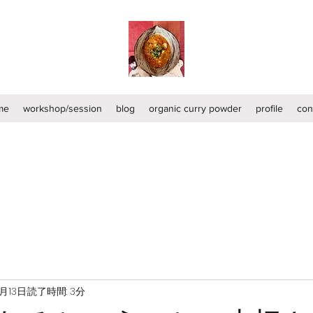
me
workshop/session
blog
organic curry powder
profile
con
2月13日
読了時間: 3分