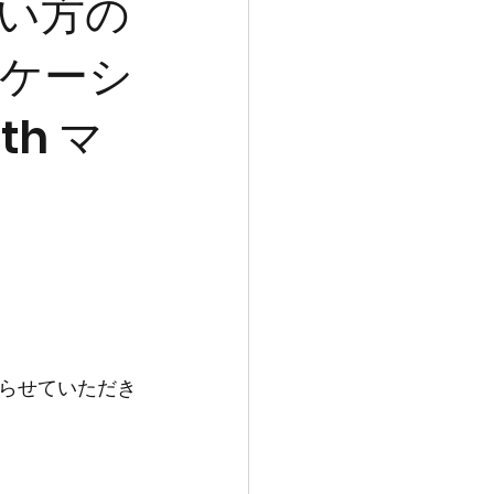
い方の
ケーシ
h マ
らせていただき