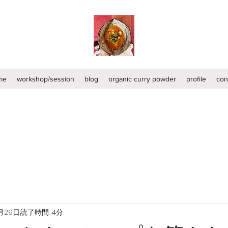
me
workshop/session
blog
organic curry powder
profile
con
1月29日
読了時間: 4分