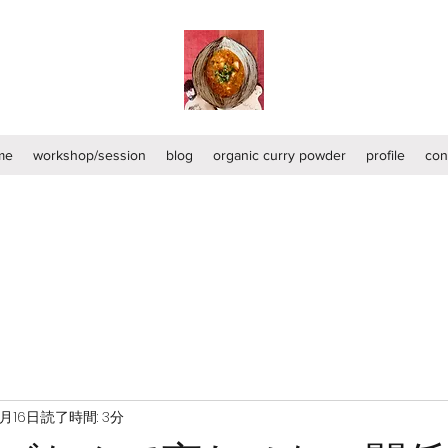
me
workshop/session
blog
organic curry powder
profile
con
5月16日
読了時間: 3分