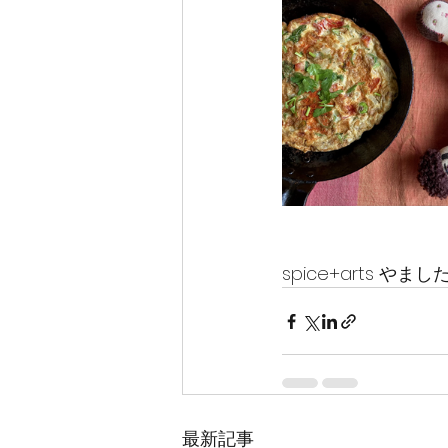
spice+arts やま
最新記事