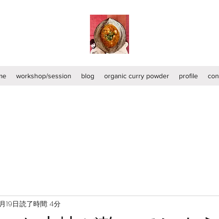
me
workshop/session
blog
organic curry powder
profile
con
3月19日
読了時間: 4分