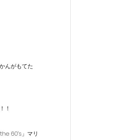
かんがもてた
！！
e 60’s」マリ