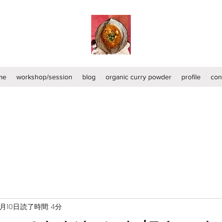
me
workshop/session
blog
organic curry powder
profile
con
1月10日
読了時間: 4分