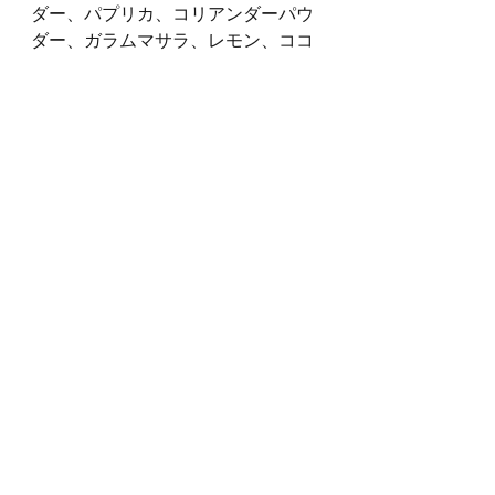
ダー、パプリカ、コリアンダーパウ
ダー、ガラムマサラ、レモン、ココ
ナッツミルク、塩を加えて、混ぜ込
んで、30分くらいマリネ。
油で両面を焼き、パクチーを散ら
す。カンタンでおいしいですよ。
ふたりで過ごす家飲みのおともにど
うぞ。
＊＊＊
親密なパートナーシップを築きたい
方のための、性とセクシャルコミュ
ニケーションのご相談がありました
らメールにて、おきがるにどうぞ。