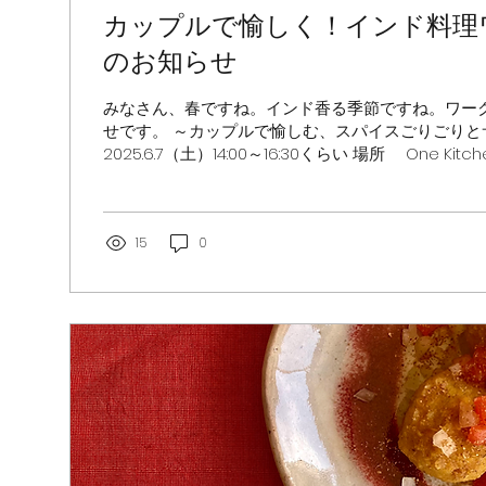
カップルで愉しく！インド料理
のお知らせ
みなさん、春ですね。インド香る季節ですね。ワー
せです。 ～カップルで愉しむ、スパイスごりごりと
2025.6.7（土）14:00～16:30くらい 場所 One Ki
駅 徒歩５分） 料金 おふたりで7,000円...
15
0