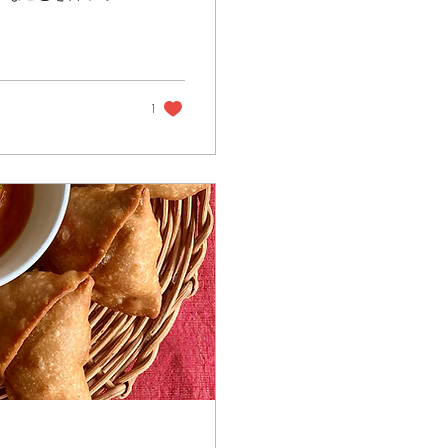
なかったのですが、
になったので、そう
、そういうことに寛
クスレス大国だけど
たちにモテるために
1
リカでベストセラー
ell Burden著という
の子どもたちがい
その後夫はあっさり
いまま離婚。 その
という回顧録。実