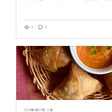
て、めっきりSNSから遠ざかっている私はピンとこ
その場のほかの若者たちもそうだそうだということ
なんでしょうか。 性産業もバラエティー豊かですし
容な国ということになっているのでしょうか。 セッ
浮気大国、と、なかなか若い人たちがよその国の方
3
0
は、きついバイアスがかかってしまいますね。 アメ
になっているStrangers: A Memoir of Marriage /B
本を読みました。 20年以上の長い結婚生活、10代
る、ロックダウン中のアメリカで夫の不倫が判明、
と妻子を置いて家を出て行き、対話する機会も持てな
経験を書き綴る過程で自分の人生を取り戻していく
話。なかなかヘビーな内容でした。...
2025年4月27日
∙
2
分