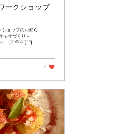
ワークショップ
クショップのお知ら
サモサづくり～
tchen （四谷三丁目
3