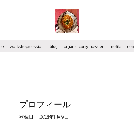
me
workshop/session
blog
organic curry powder
profile
con
プロフィール
登録日： 2021年11月9日